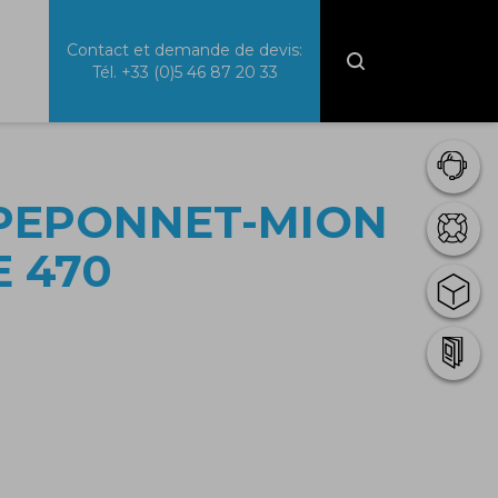
Contact et demande de devis:
Tél.
+33 (0)5 46 87 20 33
 PEPONNET-MION
 470