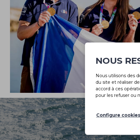
NOUS RE
Nous utilisons des d
du site et réaliser 
accord à ces opérati
pour les refuser ou 
Configure cookie