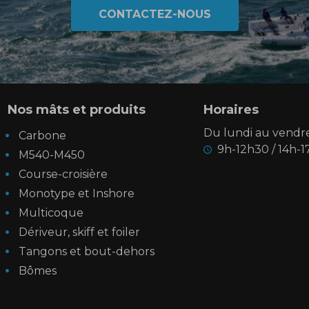
CONTACTEZ-NOUS
Nos mâts et produits
Horaires
Du lundi au vendre
Carbone
9h-12h30 / 14h-
M540-M450
Course-croisière​
Monotype et Inshore
Multicoque
Dériveur, skiff et foiler
Tangons et bout-dehors
Bômes