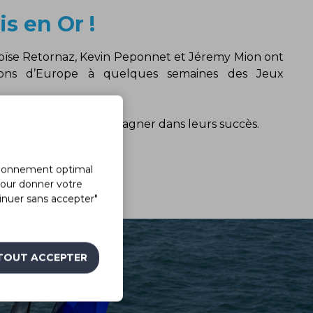
is en Or !
loïse Retornaz, Kevin Peponnet et Jéremy Mion ont
ions d’Europe à quelques semaines des Jeux
st fière de les accompagner dans leurs succès.
ctionnement optimal
 pour donner votre
tinuer sans accepter"
TOUT ACCEPTER